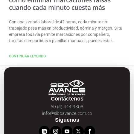
cuando cada minuto cuesta más
Con una jornada laboral de 42 horas, cada minuto no
trabajado pesa más en productividad, nómina y margen. Si tu
empresa todavía permite marcaciones por compañero,
tarjetas compartidas o planillas manuales, puedes estar…
CONTINUAR LEYENDO
Contáctenos
60 (4) 444 9808
info@siboavance.com.co
Síguenos