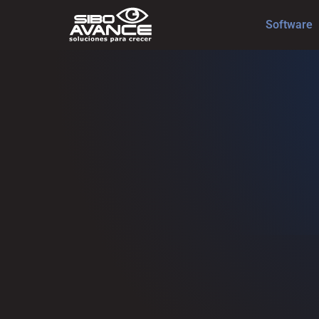
Software