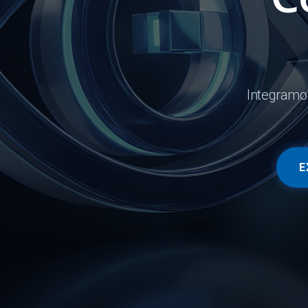
Integramo
E