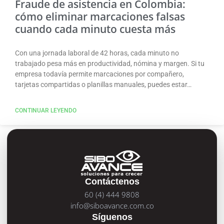
Fraude de asistencia en Colombia:
cómo eliminar marcaciones falsas
cuando cada minuto cuesta más
Con una jornada laboral de 42 horas, cada minuto no
trabajado pesa más en productividad, nómina y margen. Si tu
empresa todavía permite marcaciones por compañero,
tarjetas compartidas o planillas manuales, puedes estar…
CONTINUAR LEYENDO
Contáctenos
60 (4) 444 9808
info@siboavance.com.co
Síguenos